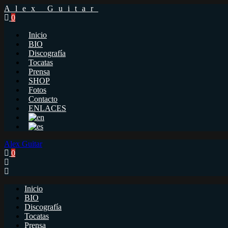
Alex Guitar
0
Inicio
BIO
Discografía
Tocatas
Prensa
SHOP
Fotos
Contacto
ENLACES
Alex Guitar
0
Inicio
BIO
Discografía
Tocatas
Prensa