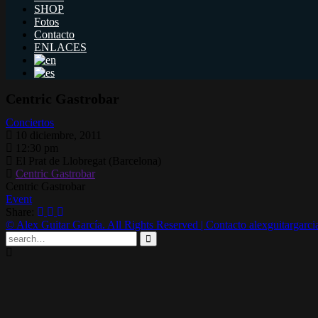
SHOP
Fotos
Contacto
ENLACES
Centric Gastrobar
Conciertos
10 diciembre, 2011
12:30 pm
El Prat de Llobregat (Barcelona)
Centric Gastrobar
Centric Gastrobar
Event
Share:
© Alex Guitar García. All Rights Reserved | Contacto alexguitargar